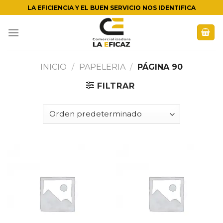
Skip
LA EFICIENCIA Y EL BUEN SERVICIO NOS IDENTIFICA
to
content
INICIO
/
PAPELERIA
/
PÁGINA 90
FILTRAR