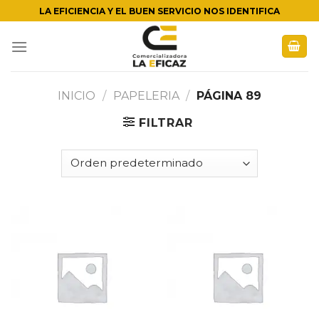
Skip
LA EFICIENCIA Y EL BUEN SERVICIO NOS IDENTIFICA
to
content
INICIO
/
PAPELERIA
/
PÁGINA 89
FILTRAR