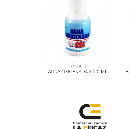
IQUIN
BOTIQUIN
 10 TABLETAS
AGUA OXIGENADA X 120 ML
B