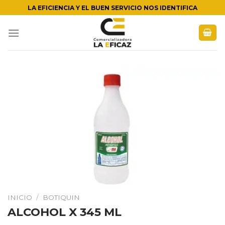
Skip
LA EFICIENCIA Y EL BUEN SERVICIO NOS IDENTIFICA
to
content
INICIO
/
BOTIQUIN
ALCOHOL X 345 ML