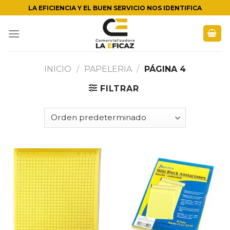
Skip
LA EFICIENCIA Y EL BUEN SERVICIO NOS IDENTIFICA
to
content
INICIO
/
PAPELERIA
/
PÁGINA 4
FILTRAR