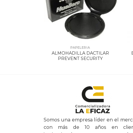
ELERIA
PAPELERIA
ALMOHADILLA DACTILAR
T 3809 X 12
PREVENT SECURITY
Somos una empresa líder en el mer
con más de 10 años en clien