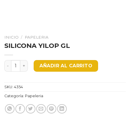
INICIO
/
PAPELERIA
SILICONA YILOP GL
SILICONA YILOP GL cantidad
AÑADIR AL CARRITO
SKU:
4354
Categoría:
Papeleria