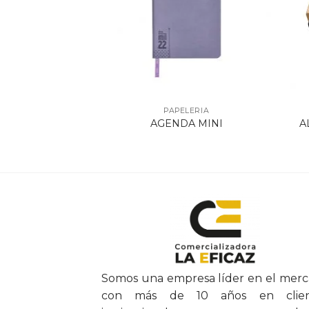
ELERIA
PAPELERIA
LA P/SELLOS
A
AGENDA MINI
053 16X9CM
Somos una empresa líder en el mer
con más de 10 años en clien