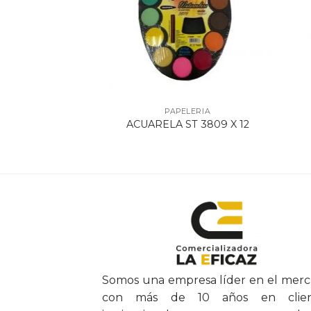
ELERIA
PAPELERIA
A P/TABLERO
ACUARELA ST 3809 X 12
MAN
Somos una empresa líder en el mer
con más de 10 años en clien