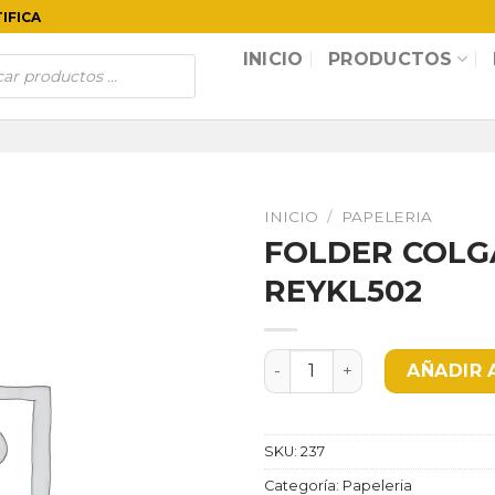
TIFICA
INICIO
PRODUCTOS
INICIO
/
PAPELERIA
FOLDER COLG
REYKL502
FOLDER COLGANTE KM AZU
AÑADIR 
SKU:
237
Categoría:
Papeleria