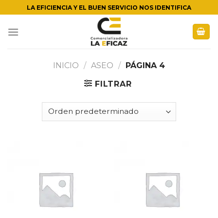
Skip
LA EFICIENCIA Y EL BUEN SERVICIO NOS IDENTIFICA
to
content
INICIO
/
ASEO
/
PÁGINA 4
FILTRAR