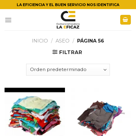
Skip
LA EFICIENCIA Y EL BUEN SERVICIO NOS IDENTIFICA
to
content
INICIO
/
ASEO
/
PÁGINA 56
FILTRAR