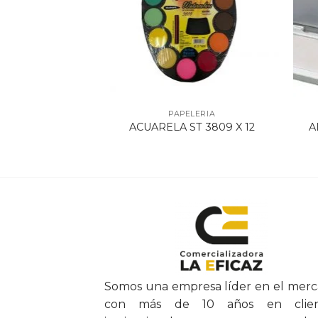
ELERIA
PAPELERIA
OFIESCO X 5
A
ACUARELA ST 3809 X 12
ORES
Somos una empresa líder en el mer
con más de 10 años en clien