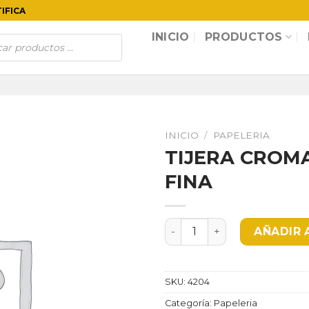
TIFICA
INICIO
PRODUCTOS
INICIO
/
PAPELERIA
TIJERA CROM
FINA
TIJERA CROMADA 7" INCOL
AÑADIR 
SKU:
4204
Categoría:
Papeleria