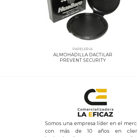
ELERIA
PAPELERIA
ALMOHADILLA DACTILAR
T 3809 X 12
PREVENT SECURITY
Somos una empresa líder en el mer
con más de 10 años en clien