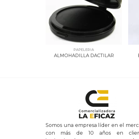
ELERIA
PAPELERIA
CAUCHO KILO
ALMOHADILLA DACTILAR
INA
Somos una empresa líder en el mer
con más de 10 años en clien