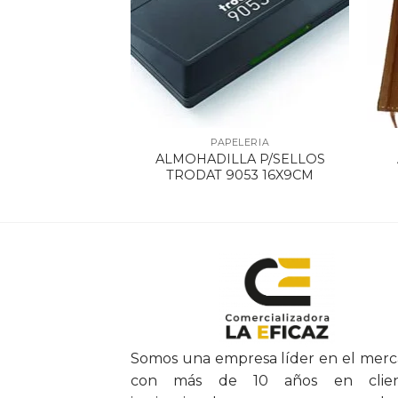
ELERIA
PAPELERIA
AUCHO LIBRA
ALMOHADILLA P/SELLOS
INA
TRODAT 9053 16X9CM
Somos una empresa líder en el mer
con más de 10 años en clien