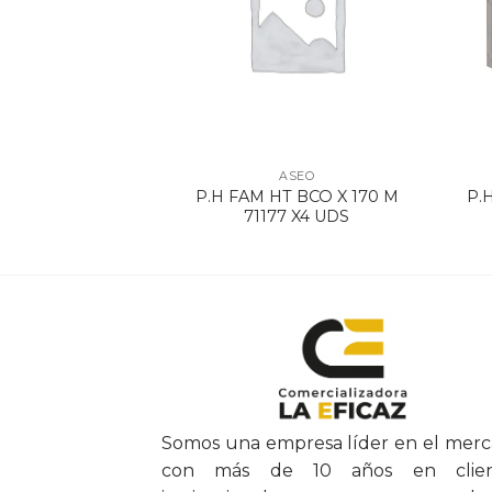
SEO
ASEO
DOR JABON
P.H FAM HT BCO X 170 M
P.
LY 7692
71177 X4 UDS
Somos una empresa líder en el mer
con más de 10 años en clien