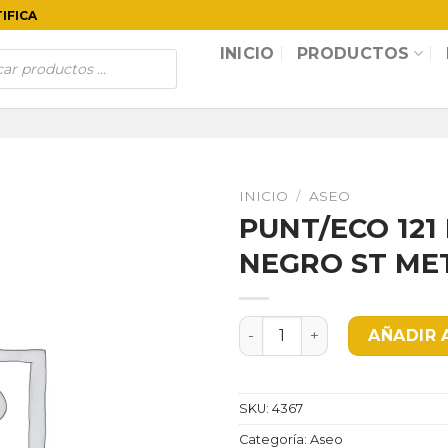
TIFICA
INICIO
PRODUCTOS
INICIO
/
ASEO
PUNT/ECO 121
NEGRO ST ME
PUNT/ECO 121 LT BANCO-
AÑADIR 
SKU:
4367
Categoría:
Aseo