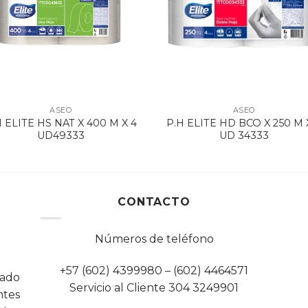
ASEO
ASEO
H ELITE HS NAT X 400 M X 4
P.H ELITE HD BCO X 250 M 
UD49333
UD 34333
CONTACTO
Números de teléfono
+57 (602) 4399980 – (602) 4464571
cado
Servicio al Cliente 304 3249901
tes