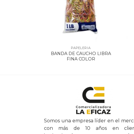
ELERIA
PAPELERIA
POINTER X 8
BANDA DE CAUCHO LIBRA
ORES
FINA COLOR
Somos una empresa líder en el mer
con más de 10 años en clien