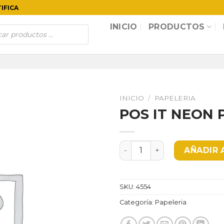
TIFICA
INICIO
PRODUCTOS
INICIO
/
PAPELERIA
POS IT NEON 
POS IT NEON PQ X 4 OE364
AÑADIR 
SKU:
4554
Categoría:
Papeleria