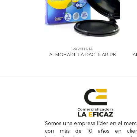
ELERIA
PAPELERIA
A P/SELLOS 1
A
ALMOHADILLA DACTILAR PK
DMARK
Somos una empresa líder en el mer
con más de 10 años en clien