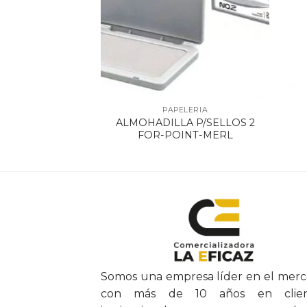
ELERIA
PAPELERIA
LA P/SELLOS
ALMOHADILLA P/SELLOS 2
053 16X9CM
FOR-POINT-MERL
Somos una empresa líder en el mer
con más de 10 años en clien