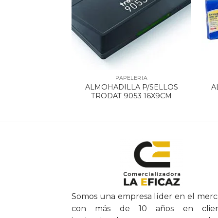
ELERIA
PAPELERIA
LA P/SELLOS
ALMOHADILLA P/SELLOS
A
T 9094
TRODAT 9053 16X9CM
Somos una empresa líder en el mer
con más de 10 años en clien