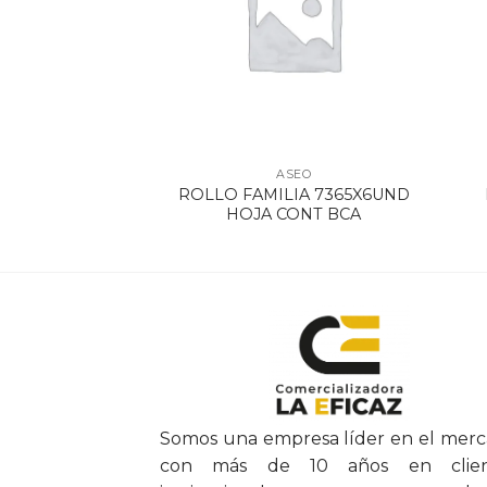
SEO
ASEO
BCO X 400 M X 4
ROLLO FAMILIA 7365X6UND
940
HOJA CONT BCA
Somos una empresa líder en el mer
con más de 10 años en clien