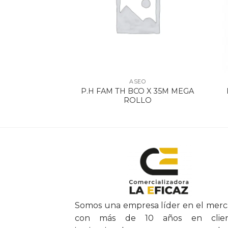
SEO
ASEO
IA 7365X6UND
P.H FAM TH BCO X 35M MEGA
ONT BCA
ROLLO
Somos una empresa líder en el mer
con más de 10 años en clien