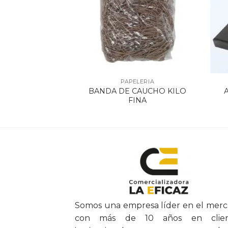
ELERIA
PAPELERIA
OFIESCO X 5
BANDA DE CAUCHO KILO
ORES
FINA
Somos una empresa líder en el mer
con más de 10 años en clien