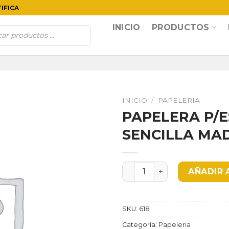
TIFICA
INICIO
PRODUCTOS
INICIO
/
PAPELERIA
PAPELERA P/
SENCILLA MA
PAPELERA P/ESCRITORIO S
AÑADIR 
SKU:
618
Categoría:
Papeleria