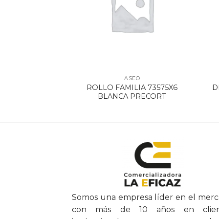
SEO
ASEO
 BCO X 170 M
ROLLO FAMILIA 73575X6
D
 X4 UDS
BLANCA PRECORT
Somos una empresa líder en el mer
con más de 10 años en clien