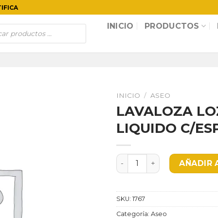
TIFICA
INICIO
PRODUCTOS
INICIO
/
ASEO
LAVALOZA LO
LIQUIDO C/ES
LAVALOZA LOZACREM X850
AÑADIR 
SKU:
1767
Categoría:
Aseo