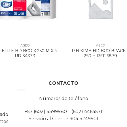
ASEO
ASEO
 ELITE HD BCO X 250 M X 4
P.H KIMB HD BCO BPACK 
UD 34333
250 H REF 5879
CONTACTO
Números de teléfono
+57 (602) 4399980 – (602) 4464571
cado
Servicio al Cliente 304 3249901
tes