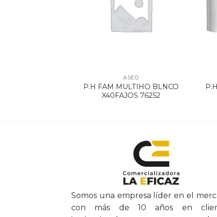
SEO
ASEO
IA 73687X6UD
P.H FAM MULTIHO BLNCO
P.H
HT PRECO
X40FAJOS 76252
Somos una empresa líder en el mer
con más de 10 años en clien