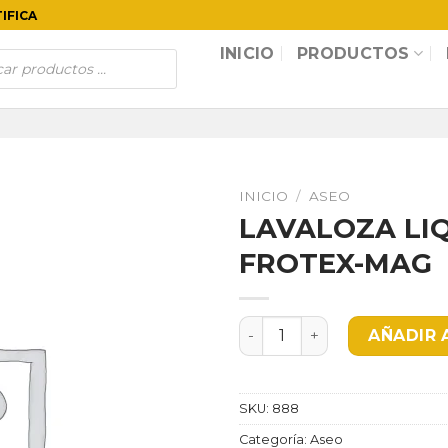
TIFICA
INICIO
PRODUCTOS
INICIO
/
ASEO
LAVALOZA LIQ
FROTEX-MAG
LAVALOZA LIQUIDO X 500 
AÑADIR 
SKU:
888
Categoría:
Aseo