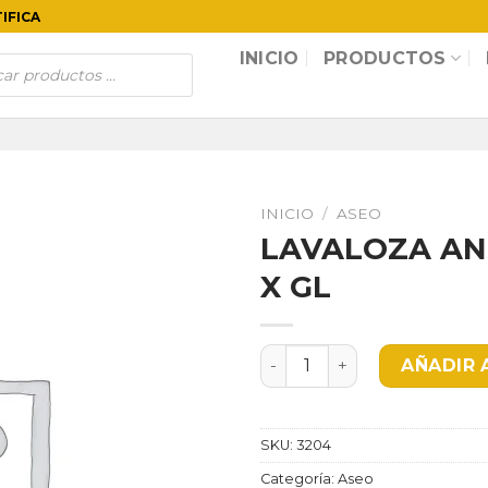
TIFICA
INICIO
PRODUCTOS
INICIO
/
ASEO
LAVALOZA ANT
X GL
LAVALOZA ANTIBACTERIAL 
AÑADIR 
SKU:
3204
Categoría:
Aseo