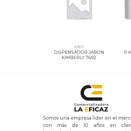
SEO
ASEO
DISPENSADOR JABON
P.H
R P,H JUMBO
KIMBERLY 7692
Somos una empresa líder en el mer
con más de 10 años en clien