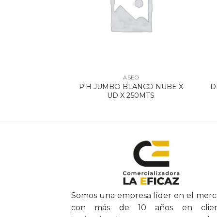
SEO
ASEO
 BCO X 30 M
P.H JUMBO BLANCO NUBE X
D
ILIAR
UD X 250MTS
Somos una empresa líder en el mer
con más de 10 años en clien