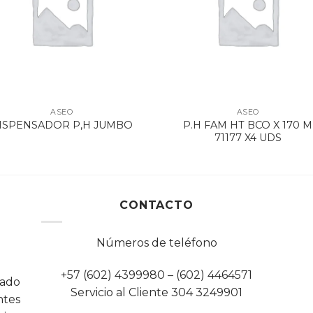
ASEO
ASEO
P.H FAM HT BCO X 170 M
ISPENSADOR P,H JUMBO
71177 X4 UDS
CONTACTO
Números de teléfono
+57 (602) 4399980 – (602) 4464571
cado
Servicio al Cliente 304 3249901
tes