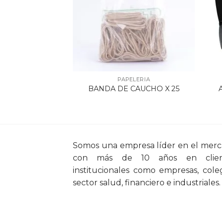
ELERIA
PAPELERIA
POINTER X 8
BANDA DE CAUCHO X 25
ORES
Somos una empresa líder en el mer
con más de 10 años en clien
institucionales como empresas, coleg
sector salud, financiero e industriales.