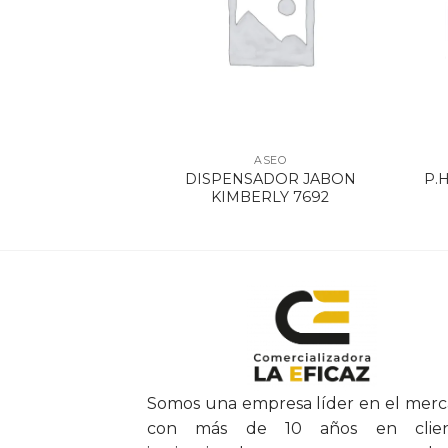
SEO
ASEO
 BCO X 170 M
DISPENSADOR JABON
P.H
 X4 UDS
KIMBERLY 7692
Somos una empresa líder en el mer
con más de 10 años en clien