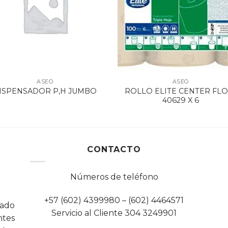
ASEO
ASEO
ROLLO ELITE CENTER FL
ISPENSADOR P,H JUMBO
40629 X 6
CONTACTO
Números de teléfono
+57 (602) 4399980 – (602) 4464571
cado
Servicio al Cliente 304 3249901
tes