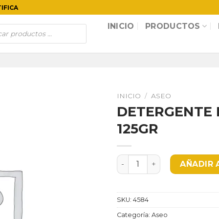
TIFICA
INICIO
PRODUCTOS
INICIO
/
ASEO
DETERGENTE 
125GR
DETERGENTE DERSA BICYMZ
AÑADIR 
SKU:
4584
Categoría:
Aseo