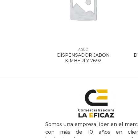
SEO
ASEO
BCO X 170 M X 4
DISPENSADOR JABON
D
4163
KIMBERLY 7692
Somos una empresa líder en el mer
con más de 10 años en clien