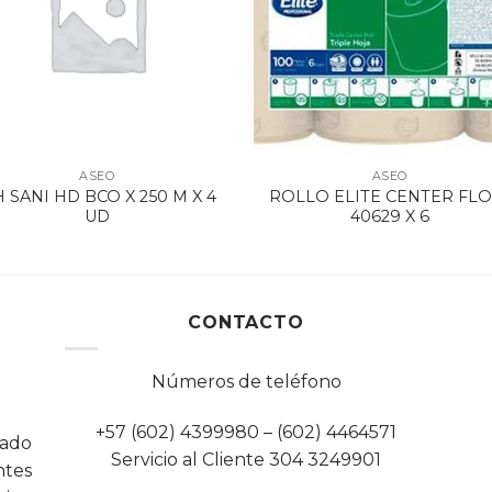
ASEO
ASEO
H SANI HD BCO X 250 M X 4
ROLLO ELITE CENTER FL
UD
40629 X 6
CONTACTO
Números de teléfono
+57 (602) 4399980 – (602) 4464571
cado
Servicio al Cliente 304 3249901
tes