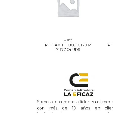
SEO
ASEO
BCO X 170 M X 4
P.H FAM HT BCO X 170 M
P.
4163
71177 X4 UDS
Somos una empresa líder en el mer
con más de 10 años en clien