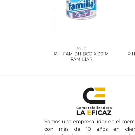
SEO
ASEO
NAT X 400 M X 4
P.H FAM DH BCO X 30 M
P.H
9333
FAMILIAR
Somos una empresa líder en el mer
con más de 10 años en clien