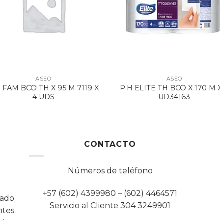
ASEO
ASEO
 FAM BCO TH X 95 M 7119 X
P.H ELITE TH BCO X 170 M 
4 UDS
UD34163
CONTACTO
Números de teléfono
+57 (602) 4399980 – (602) 4464571
cado
Servicio al Cliente 304 3249901
tes