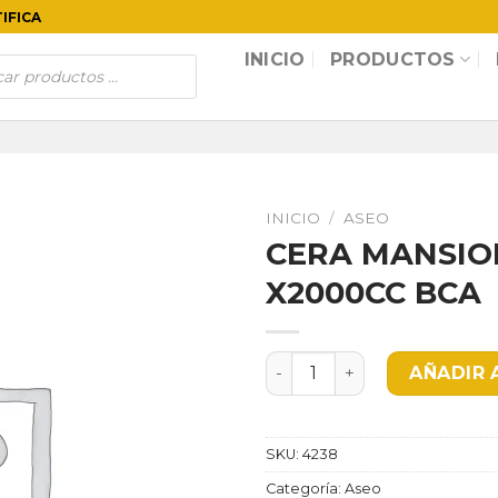
TIFICA
INICIO
PRODUCTOS
INICIO
/
ASEO
CERA MANSIO
X2000CC BCA
CERA MANSION BRILLO INS
AÑADIR 
SKU:
4238
Categoría:
Aseo