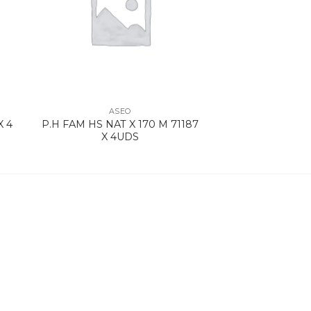
ASEO
X 4
P.H FAM HS NAT X 170 M 71187
X 4UDS