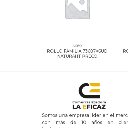
SEO
ASEO
R J/LIQUDO X
ROLLO FAMILIA 73687X6UD
R
/PARED
NATURAHT PRECO
Somos una empresa líder en el mer
con más de 10 años en clien